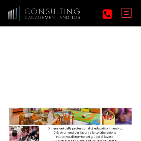
Tag
staffcomune