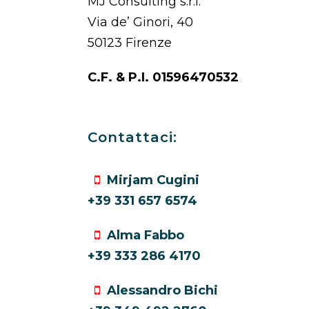
MJ Consulting s.r.l.
Via de’ Ginori, 40
50123 Firenze
C.F. & P.I. 01596470532
Contattaci:
Mirjam Cugini
+39 331 657 6574
Alma Fabbo
+39 333 286 4170
Alessandro Bichi