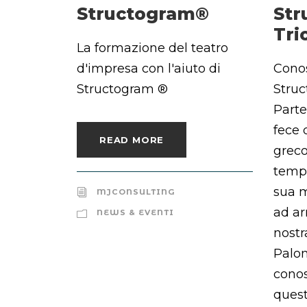
Structogram®
Str
Tr
La formazione del teatro
d'impresa con l'aiuto di
Conos
Structogram ®
Stru
Parte
fece 
READ MORE
greco
tempi
sua m
MJCONSULTING
ad ar
NEWS & EVENTI
nostr
Palom
cono
quest