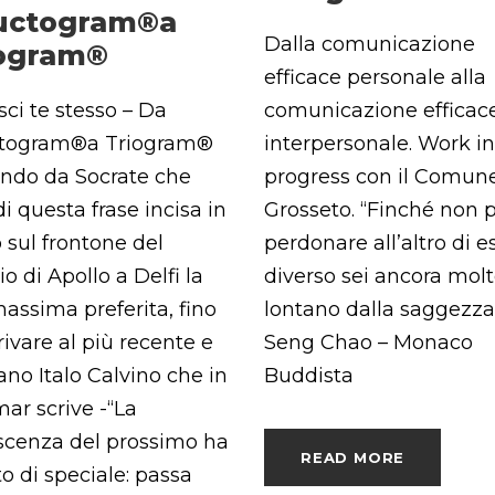
uctogram®a
Dalla comunicazione
iogram®
efficace personale alla
ci te stesso – Da
comunicazione efficac
ctogram®a Triogram®
interpersonale. Work in
ndo da Socrate che
progress con il Comune
di questa frase incisa in
Grosseto. “Finché non 
 sul frontone del
perdonare all’altro di e
o di Apollo a Delfi la
diverso sei ancora mol
assima preferita, fino
lontano dalla saggezza
rivare al più recente e
Seng Chao – Monaco
ano Italo Calvino che in
Buddista
ar scrive -“La
scenza del prossimo ha
READ MORE
o di speciale: passa