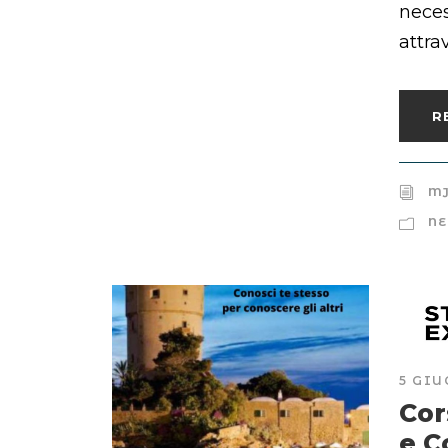
nece
attrav
R
MJ
NE
5 GIU
Cor
e C