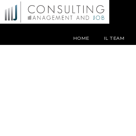
HOME
IL TEAM
Tag
structogram