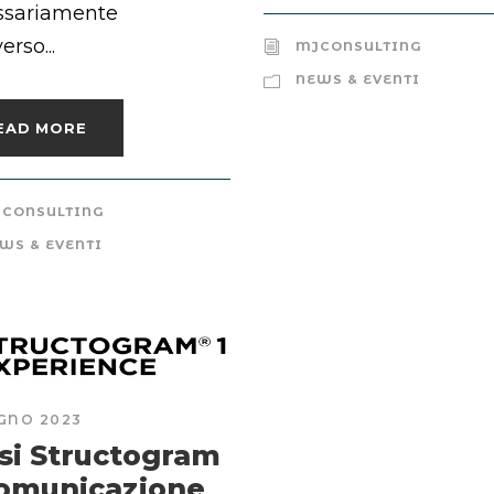
ssariamente
erso...
MJCONSULTING
NEWS & EVENTI
EAD MORE
CONSULTING
WS & EVENTI
GNO 2023
si Structogram
omunicazione