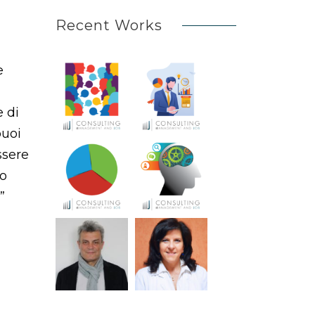
Recent Works
e
 di
puoi
ssere
to
”